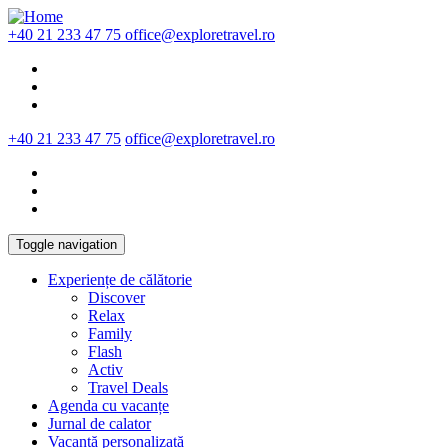
Skip to main content
+40 21 233 47 75
office@exploretravel.ro
+40 21 233 47 75
office@exploretravel.ro
Toggle navigation
Experiențe de călătorie
Discover
Relax
Family
Flash
Activ
Travel Deals
Agenda cu vacanțe
Jurnal de calator
Vacanță personalizată