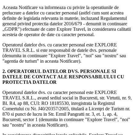
Aceasta Notificare va informeaza cu privire la operatiunile de
prelucrare a datelor cu caracter personal (astfel cum sunt acestea
definite de legislatia relevanta in materie, incluzand Regulamentul
general privind protectia datelor 2016/679 - denumit in continuare
„GDPR") efectuate de catre Explore Travel, in considerarea calitatii
acesteia de operator de date cu caracter personal.
Operatorul datelor dvs. cu caracter personal este EXPLORE
TRAVEL S.R.L. si este responsabil de datele dvs. personale
(denumita in continuare "Explore Travel", "noi" sau "nostru" sau
”agentia de turism” in aceasta Notificare).
2. OPERATORUL DATELOR DVS. PERSONALE SI
DATELE DE CONTACT ALE RESPONSABILULUI CU
PROTECTIA DATELOR
Operatorul datelor dvs. cu caracter personal este EXPLORE
TRAVEL S.R.L., avand sediul social in Bucuresti, str. Virtutii, nr. 9,
Bl. R4, ap 88, CUI: RO 18185530, inregistrata la Registrul
Comertului cu Nr. J40/20357/2005, titulară a Licenţei de Turism nr.
870 si punct de lucru in Str. Ermil Pangratti nr. 3, et. 1, ap. 4,
Bucuresti, sector 1 (denumita in continuare "Explore Travel", "noi"
sau "nostru" in aceasta Notificare).