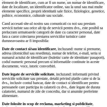
element de identificare, cum ar fi un nume, un numar de identificare,
date de localizare, un identificator online, sau la unul sau mai multe
elemente specifice, proprii identitatii sale fizice, fiziologice, genetice,
psihice, economice, culturale sau sociale.
Cand accesati site-ul nostru sau comunicati cu noi sau prestam
servicii turiste sau orice alt tip de servicii pentru dvs., este posibil sa
prelucram urmatoarele categorii de date cu caracter personal, date
fara a caror colectarea prestarea serviciilor turistice catre
dumneavoastra ar fi imposibila:
Date de contact si/sau identificare
, incluzand: nume si prenume,
adresa (domiciliul sau resedinta), numar de telefon, e-mail, seria si
numarul actului de identificare (buletin/ carte de identitate/ pasaport),
codul numeric personal precum si informatiile continute in aceste
documente, voce, istoric convorbiri.
Date legate de serviciile solicitate
, incluzand: informatii privind
serviciile solicitate sau prestate, detalii privind platile catre si de la
dvs., inclusiv contul bancar, date de contact si identificare pentru
persoanele care participa in calatorii cu dvs., date legate de durata
calatoriei, numarul de zile de concediu, dar si anumite preferinte
alimentare.
Date folosite in scop de reclama, marketing si publicitate
,