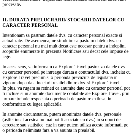
procesate.
11. DURATA PRELUCRARII/ STOCARII DATELOR CU
CARACTER PERSONAL
Intentionam sa pastram datele dvs. cu caracter personal exacte si
actualizate. De asemenea, ne straduim sa pastram datele dvs. cu
caracter personal nu mai mult decat este necesar pentru a indeplini
scopurile enumerate in prezenta Notificare sau decat cele impuse de
lege.
In acest sens, va informam ca Explore Travel pastreaza datele dvs.
cu caracter personal pe intreaga durata a contractului dvs. incheiat cu
Explore Travel precum si o perioada prevazuta de legislatia in
vigoare dupa data incetarii relatiei dintre dvs. si Explore Travel.
In plus, va rugam sa retineti ca anumite date cu caracter personal pot
fi incluse si in anumite documente contabile ale Explore Travel, prin
urmare trebuie respectata o perioada de pastrare extinsa, in
conformitate cu legea aplicabila.
In anumite circumstante, putem anonimiza datele dvs. personale
(astfel incat acestea nu mai pot fi asociate cu dvs.) in scopuri de
cercetare sau statistice, caz in care putem utiliza aceste informatii pe
o perioada nelimitata fara a va anunta in prealabil.