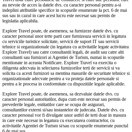
au nevoie de acces la datele dvs. cu caracter personal pentru a-si
indeplini atributiile specifice in scopurile enumerate la pct. 6 de mai
sus sau in cazul in care acest lucru este necesar sau permis de
legislatia aplicabila.
Explore Travel poate, de asemenea, sa furnizeze datele dvs. cu
caracter personal unor terte parti care furnizeaza servicii in legatura
cu serviciile turistice solicitate, servicii de suport IT sau servicii
tehnice si organizationale (in legatura cu activitatile legate activitatea
Explore Travel) sau catre consultantii legali, de audit sau catre alti
consultanti sau furnizori ai Agentiei de Turism, numai in scopurile
mentionate in aceasta Notificare. Explore Travel va exercita o
diligenta adecvata in selectarea furnizorilor terti de servicii si va
solicita ca acesti furnizori sa mentina masurile de securitate tehnice si
organizationale adecvate pentru a va proteja datele personale si
pentru a le procesa in conformitate cu dispozitiile legale aplicabile.
Explore Travel poate, de asemenea, sa dezvaluie datele dvs. cu
caracter personal autoritatilor, dupa cum este necesar sau permis de
prevederile legale, entitatilor care se ocupa de asigurari,
consultantilor externi si/sau instantelor de judecata. Datele dvs. cu
caracter personal vor fi divulgate unor astfel de terti doar in masura
in care este necesar in legatura cu executarea contractelor, cu
activitatile Agentiei de Turism si/sau cu scopurile enumerate punctul
6 de mai sus.