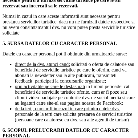
necesare pentru a furniza serviciile turistice pe care le-ati
rezervat sau incercati sa le rezervati.
Numai in cazul in care aceste informatii sunt necesare pentru
prestarea serviciilor turistice, daca nu ne furnizati datele respective si
nu avem consimtamantul dvs. nu vom putea presta serviciile turistice
solicitate.
5. SURSA DATELOR CU CARACTER PERSONAL
Datele cu caracter personal pot fi obtinute din urmatoarele surse:
direct de la dvs. atunci cand:
solicitati o oferta de calatorie sau
beneficiati de serviciile turistice pe care le oferim, cand va
abonati la newsletter sau la alte publicatii, transmiteti
feedback, participati la concursurile organizate;
prin activitatile pe care le desfasurati
in timpul perioadei cat
beneficiati de serviciile turistice oferite, cum ar fi poze sau
clipuri video partajate pe conturile dvs. de social media si care
au legaturi catre site-ul sau pagina noastra de Facebook;
de la terti, cum ar fi in cazul in care primim datele dvs.
personale de la terti care solicita prestarea de servicii turistice
(persoane care calatoresc cu dvs. sau alte agentii de turism)
6. SCOPUL PRELUCRARII DATELOR CU CARACTER
PERSONAL