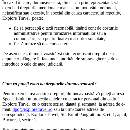
În cazul în care, dumneavoastră, direct sau prin reprezentant, vă
exercitați drepturile menționate mai sus, în mod vădit nefondat,
nejustificat sau excesiv, în special din cauza caracterului repetitiv,
Explore Travel poate:
fie să perceapă o taxă rezonabilă, ținând cont de costurile
administrative pentru furnizarea informațiilor sau a
comunicării, sau pentru luarea masurilor solicitate;
fie să refuze să dea curs cererii.
De asemenea, dumneavoastră vă este recunoscut dreptul de a
depune o plângere în fata unei autorități de supraveghere și de a
introduce o cale de atac judiciară.
Cum va puteți exercita drepturile dumneavoastră?
Pentru exercitarea acestor drepturi, dumneavoastră vă puteți adresa
Specialistului în protecția datelor cu caracter personal din cadrul
Explore Travel cu o cerere scrisa, datată și semnată, la adresa de e-
mail:
dpo@exploretravel.ro
sau la următoarea adresă de
corespondență: Explore Travel, Str. Ermil Pangratti nr. 3, et. 1, ap. 4,
București, sector 1.
Prin completarea și semnarea prezentului document,