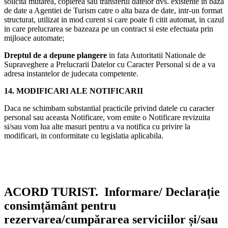
solicita mutarea, copierea sau transferul datelor dvs. existente in baza
de date a Agentiei de Turism catre o alta baza de date, intr-un format
structurat, utilizat in mod curent si care poate fi citit automat, in cazul
in care prelucrarea se bazeaza pe un contract si este efectuata prin
mijloace automate;
Dreptul de a depune plangere
in fata Autoritatii Nationale de
Supraveghere a Prelucrarii Datelor cu Caracter Personal si de a va
adresa instantelor de judecata competente.
14. MODIFICARI ALE NOTIFICARII
Daca ne schimbam substantial practicile privind datele cu caracter
personal sau aceasta Notificare, vom emite o Notificare revizuita
si/sau vom lua alte masuri pentru a va notifica cu privire la
modificari, in conformitate cu legislatia aplicabila.
ACORD TURIST. Informare/ Declarație
consimțământ pentru
rezervarea/cumpărarea serviciilor și/sau