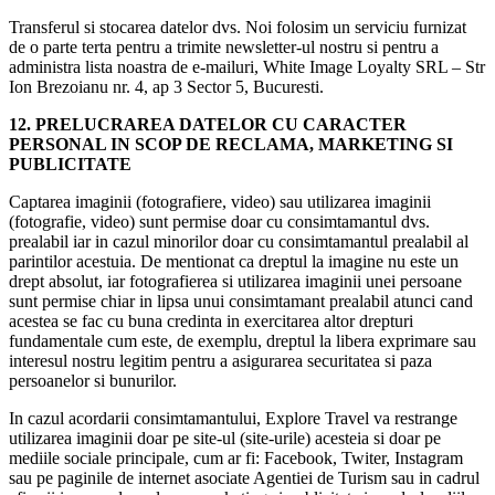
Transferul si stocarea datelor dvs. Noi folosim un serviciu furnizat
de o parte terta pentru a trimite newsletter-ul nostru si pentru a
administra lista noastra de e-mailuri, White Image Loyalty SRL – Str
Ion Brezoianu nr. 4, ap 3 Sector 5, Bucuresti.
12. PRELUCRAREA DATELOR CU CARACTER
PERSONAL IN SCOP DE RECLAMA, MARKETING SI
PUBLICITATE
Captarea imaginii (fotografiere, video) sau utilizarea imaginii
(fotografie, video) sunt permise doar cu consimtamantul dvs.
prealabil iar in cazul minorilor doar cu consimtamantul prealabil al
parintilor acestuia. De mentionat ca dreptul la imagine nu este un
drept absolut, iar fotografierea si utilizarea imaginii unei persoane
sunt permise chiar in lipsa unui consimtamant prealabil atunci cand
acestea se fac cu buna credinta in exercitarea altor drepturi
fundamentale cum este, de exemplu, dreptul la libera exprimare sau
interesul nostru legitim pentru a asigurarea securitatea si paza
persoanelor si bunurilor.
In cazul acordarii consimtamantului, Explore Travel va restrange
utilizarea imaginii doar pe site-ul (site-urile) acesteia si doar pe
mediile sociale principale, cum ar fi: Facebook, Twiter, Instagram
sau pe paginile de internet asociate Agentiei de Turism sau in cadrul