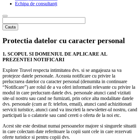
Echipa de consultanți
Cauta
Protectia datelor cu caracter personal
1. SCOPUL SI DOMENIUL DE APLICARE AL
PREZENTEI NOTIFICARI
Explore Travel respecta intimitatea dvs. si se angajeaza sa va
protejeze datele personale. Aceasta notificare cu privire la
prelucrarea datelor cu caracter personal (denumita in continuare
“Notificare”) are rolul de a va oferi informatii relevante cu privire la
modul in care prelucram datele dvs. personale atunci cand vizitati
site-ul nostru sau cand ne furnizati, prin orice alta modalitate datele
dvs. personale (cum ar fi: telefon, email), atunci cand achizitionati
servicii turistice, atunci cand va inscrieti la newsletter-ul nostru, cand
participati la o calatorie sau cand cereti o oferta de la noi etc.
Acest site este destinat numai persoanelor majore si singurele situatii
in care colectam date referitoare la copii sunt cele in care rezervati
oferte turistice si pentru copiii dvs.