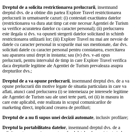
Dreptul de a solicita restrictionarea prelucrarii
, insemnand
dreptul dvs. de a obtine din partea Explore Travel restrictionarea
prelucrarii in urmatoarele cazuri: (i) contestati exactitatea datelor
(restrictionarea va dura atat timp cat este necesar Agentiei de Turism
sa verifice acuratetea datelor cu caracter personal); (ii) prelucrarea
este ilegala si dvs. va opuneti stergerii datelor solicitand in schimb
restrictionarea utilizarii lor; (iii) Explore Travel nu mai are nevoie de
datele cu caracter personal in scopurile mai sus mentionate, dar dvs.
solicitati datele cu caracter personal pentru constatarea, exercitarea
sau apararea unui drept in instanta; sau (iv) dvs. v-ati opus
prelucrarii, pentru intervalul de timp in care Explore Travel verifica
daca drepturile legitime ale Agentiei de Turism prevaleaza asupra
drepturilor dvs.;
Dreptul de a va opune prelucrarii
, insemnand dreptul dvs. de a va
opune prelucrarii din motive legate de situatia particulara in care va
aflati, atunci cand prelucrarea (i) se intemeiaza pe interesele legitime
ale Agentiei de Turism sau ale unei terte parti, ori (ii) in masura in
care este aplicabil, este realizata in scopul comunicarilor de
marketing direct, implicand crearea de profiluri;
Dreptul de a nu fi supus unei decizii automate
, inclusiv profilare;
Dreptul la portabilitatea datelor
, insemnand dreptul dvs. de a