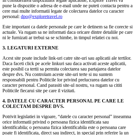
In considerarea dispozitiilor legale aplicabile, Explore Travel va
pune la dispozitie o adresa de e-mail unde ne puteti contacta pentru a
cere mai multe informatii legate de colectarea datelor cu caracter
personal:
dpo@exploretravel.ro
Este important ca datele personale pe care le detinem sa fie corecte si
actuale. Va rugam sa ne informati daca oricare dintre detaliile pe care
ni le furnizati ar trebui sa se schimbe, in timpul relatiei cu noi.
3. LEGATURI EXTERNE
Acest site poate include link-uri catre site-uri sau aplicatii ale tertilor.
Daca faceti click pe acele linkuri sau daca activati aceste aplicatii,
este posibil ca tertii sa permita colectarea sau partajarea datelor
despre dvs. Nu controlam aceste site-uri terte si nu suntem
responsabili pentru Politicile lor privind prelucrarea datelor cu
caracter personal. Cand parasiti site-ul nostru, va rugam sa cititi
Politicile fiecarui site pe care il vizitati.
4. DATELE CU CARACTER PERSONAL PE CARE LE
COLECTAM DESPRE DVS.
Potrivit legislatiei in vigoare, “datele cu caracter personal” inseamna
orice informatii privind o persoana fizica identificata sau
identificabila; o persoana fizica identificabila este o persoana care
poate fi identificata, direct sau indirect, in special prin referire la un