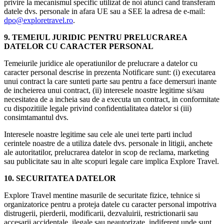
privire la mecanismul specific utilizat de noi atunci cand transferam
datele dvs. personale in afara UE sau a SEE la adresa de e-mail:
dpo@exploretravel.ro
.
9. TEMEIUL JURIDIC PENTRU PRELUCRAREA
DATELOR CU CARACTER PERSONAL
Temeiurile juridice ale operatiunilor de prelucrare a datelor cu
caracter personal descrise in prezenta Notificare sunt: (i) executarea
unui contract la care sunteti parte sau pentru a face demersuri inante
de incheierea unui contract, (ii) interesele noastre legitime si/sau
necesitatea de a incheia sau de a executa un contract, in conformitate
cu dispozitiile legale privind confidentialitatea datelor si (iii)
consimtamantul dvs.
Interesele noastre legitime sau cele ale unei terte parti includ
cerintele noastre de a utiliza datele dvs. personale in litigii, anchete
ale autoritatilor, prelucrarea datelor in scop de reclama, marketing
sau publicitate sau in alte scopuri legale care implica Explore Travel.
10. SECURITATEA DATELOR
Explore Travel mentine masurile de securitate fizice, tehnice si
organizatorice pentru a proteja datele cu caracter personal impotriva
distrugerii, pierderii, modificarii, dezvaluirii, restrictionarii sau
accesarii accidentale, ilegale sau neautorizate, indiferent unde sunt