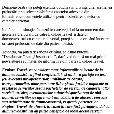
Dumneavoastră vă puteți exercita opțiunea în privința unei asemenea
prelucrări prin selectarea/bifarea casetelor adecvate din
formularele/documentele utilizate pentru colectarea datelor cu
caracter personal.
Indiferent de situație, în cazul în care veți dori la un moment dat,
încetarea prelucrării de către Explore Travel a datelor
dumneavoastră cu caracter personal, puteți solicita oricând încetarea
oricărei prelucrări de date din partea noastră.
Totodată, vă puteți dezabona oricând, folosind butonul
"Dezabonare" sau „Unsubscribe”, dacă veți dori să nu mai primiți
newslettere sau materiale informative din partea Explore Travel.
Explore Travel va considera toate informațiile colectate de la
dumneavoastră ca fiind confidențiale și nu le va partaja cu terți
(cu excepția tur-operatorilor, unităților de cazare,
transportatorilor, altor persoane fizice și/sau juridice implicate în
prestarea serviciilor și/sau pachetelor de servicii de călătorie, altor
servicii turistice, evenimentelor culturale/sportive sau de altă
natură, serviciilor de agrement sau călătorii de afaceri rezervate
sau achiziționate de dumneavoastră, respectiv partenerilor
Explore Travel de afaceri, în cazul în care fără partajarea datelor,
dumneavoastră nu ați putea beneficia de toate aceste servicii