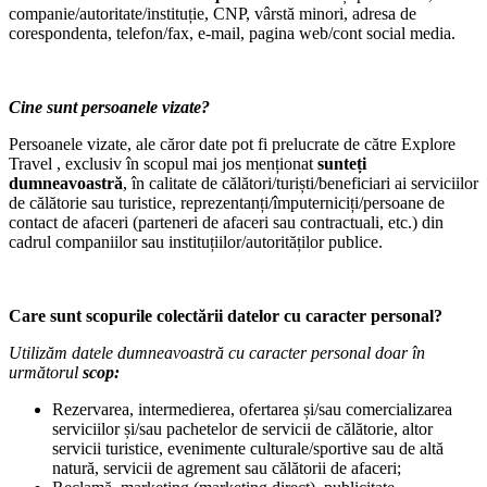
companie/autoritate/instituție, CNP, vârstă minori, adresa de
corespondenta, telefon/fax, e-mail, pagina web/cont social media.
Cine sunt persoanele vizate?
Persoanele vizate, ale căror date pot fi prelucrate de către Explore
Travel , exclusiv în scopul mai jos menționat
sunteți
dumneavoastră
, în calitate de călători/turiști/beneficiari ai serviciilor
de călătorie sau turistice, reprezentanți/împuterniciți/persoane de
contact de afaceri (parteneri de afaceri sau contractuali, etc.) din
cadrul companiilor sau instituțiilor/autorităților publice.
Care sunt scopurile colectării datelor cu caracter personal?
Utilizăm datele dumneavoastră cu caracter personal doar în
următorul
scop:
Rezervarea, intermedierea, ofertarea și/sau comercializarea
serviciilor și/sau pachetelor de servicii de călătorie, altor
servicii turistice, evenimente culturale/sportive sau de altă
natură, servicii de agrement sau călătorii de afaceri;