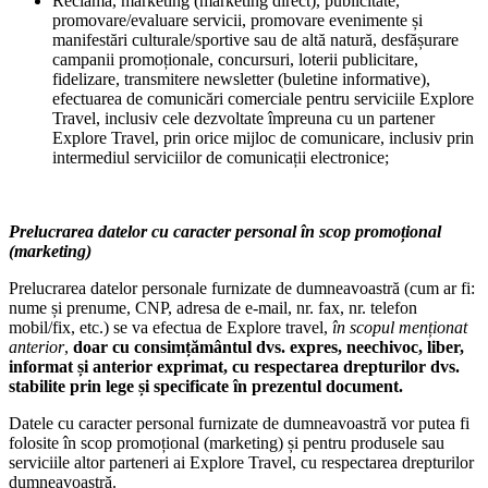
Reclamă, marketing (marketing direct), publicitate,
promovare/evaluare servicii, promovare evenimente și
manifestări culturale/sportive sau de altă natură, desfășurare
campanii promoționale, concursuri, loterii publicitare,
fidelizare, transmitere newsletter (buletine informative),
efectuarea de comunicări comerciale pentru serviciile Explore
Travel, inclusiv cele dezvoltate împreuna cu un partener
Explore Travel, prin orice mijloc de comunicare, inclusiv prin
intermediul serviciilor de comunicații electronice;
Prelucrarea datelor cu caracter personal în scop promoțional
(marketing)
Prelucrarea datelor personale furnizate de dumneavoastră (cum ar fi:
nume și prenume, CNP, adresa de e-mail, nr. fax, nr. telefon
mobil/fix, etc.) se va efectua de Explore travel,
în scopul menționat
anterior
,
doar cu consimțământul dvs. expres, neechivoc, liber,
informat și anterior exprimat, cu respectarea drepturilor dvs.
stabilite prin lege și specificate în prezentul document.
Datele cu caracter personal furnizate de dumneavoastră vor putea fi
folosite în scop promoțional (marketing) și pentru produsele sau
serviciile altor parteneri ai Explore Travel, cu respectarea drepturilor
dumneavoastră.