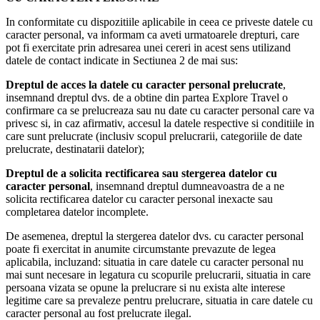
In conformitate cu dispozitiile aplicabile in ceea ce priveste datele cu
caracter personal, va informam ca aveti urmatoarele drepturi, care
pot fi exercitate prin adresarea unei cereri in acest sens utilizand
datele de contact indicate in Sectiunea 2 de mai sus:
Dreptul de acces la datele cu caracter personal prelucrate
,
insemnand dreptul dvs. de a obtine din partea Explore Travel o
confirmare ca se prelucreaza sau nu date cu caracter personal care va
privesc si, in caz afirmativ, accesul la datele respective si conditiile in
care sunt prelucrate (inclusiv scopul prelucrarii, categoriile de date
prelucrate, destinatarii datelor);
Dreptul de a solicita rectificarea sau stergerea datelor cu
caracter personal
, insemnand dreptul dumneavoastra de a ne
solicita rectificarea datelor cu caracter personal inexacte sau
completarea datelor incomplete.
De asemenea, dreptul la stergerea datelor dvs. cu caracter personal
poate fi exercitat in anumite circumstante prevazute de legea
aplicabila, incluzand: situatia in care datele cu caracter personal nu
mai sunt necesare in legatura cu scopurile prelucrarii, situatia in care
persoana vizata se opune la prelucrare si nu exista alte interese
legitime care sa prevaleze pentru prelucrare, situatia in care datele cu
caracter personal au fost prelucrate ilegal.