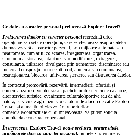
Ce date cu caracter personal prelucrează Explore Travel?
Prelucrarea datelor cu caracter personal
reprezintă orice
operațiune sau set de operațiuni, care se efectuează asupra datelor
dumneavoastră cu caracter personal, prin mijloace automate sau
neautomate, cum ar fi: colectarea, înregistrarea, organizarea,
structurarea, stocarea, adaptarea sau modificarea, extragerea,
consultarea, utilizarea, divulgarea prin transmitere, diseminarea sau
punerea la dispoziție în orice alt mod, alinierea sau combinarea,
restricționarea, blocarea, arhivarea, ștergerea sau distrugerea datelor.
În contextul promovării, rezervării, intermedierii, ofertării și
comercializării serviciilor și/sau pachetelor de servicii de călătorie,
altor servicii turistice, evenimente culturale/sportive sau de altă
natură, servicii de agrement sau călătorii de afaceri de către Explore
Travel, și al menținerii/dezvoltării raporturilor
comerciale/contractuale cu dumneavoastră, vă putem solicita
anumite date cu caracter personal.
În acest sens,
Explore Travel
poate prelucra, printre altele,
următoarele date cu caracter personal:
numele și prenumele,