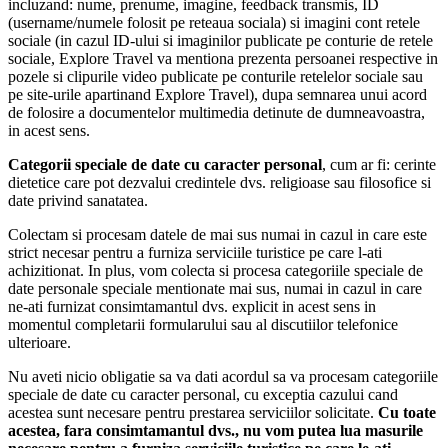
incluzand: nume, prenume, imagine, feedback transmis, ID
(username/numele folosit pe reteaua sociala) si imagini cont retele
sociale (in cazul ID-ului si imaginilor publicate pe conturie de retele
sociale, Explore Travel va mentiona prezenta persoanei respective in
pozele si clipurile video publicate pe conturile retelelor sociale sau
pe site-urile apartinand Explore Travel), dupa semnarea unui acord
de folosire a documentelor multimedia detinute de dumneavoastra,
in acest sens.
Categorii speciale de date cu caracter personal
, cum ar fi: cerinte
dietetice care pot dezvalui credintele dvs. religioase sau filosofice si
date privind sanatatea.
Colectam si procesam datele de mai sus numai in cazul in care este
strict necesar pentru a furniza serviciile turistice pe care l-ati
achizitionat. In plus, vom colecta si procesa categoriile speciale de
date personale speciale mentionate mai sus, numai in cazul in care
ne-ati furnizat consimtamantul dvs. explicit in acest sens in
momentul completarii formularului sau al discutiilor telefonice
ulterioare.
Nu aveti nicio obligatie sa va dati acordul sa va procesam categoriile
speciale de date cu caracter personal, cu exceptia cazului cand
acestea sunt necesare pentru prestarea serviciilor solicitate.
Cu toate
acestea, fara consimtamantul dvs., nu vom putea lua masurile