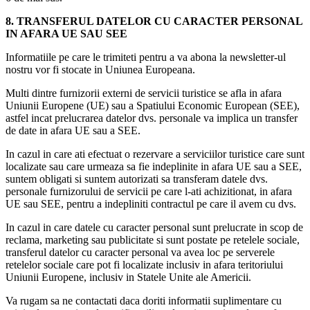
8. TRANSFERUL DATELOR CU CARACTER PERSONAL
IN AFARA UE SAU SEE
Informatiile pe care le trimiteti pentru a va abona la newsletter-ul
nostru vor fi stocate in Uniunea Europeana.
Multi dintre furnizorii externi de servicii turistice se afla in afara
Uniunii Europene (UE) sau a Spatiului Economic European (SEE),
astfel incat prelucrarea datelor dvs. personale va implica un transfer
de date in afara UE sau a SEE.
In cazul in care ati efectuat o rezervare a serviciilor turistice care sunt
localizate sau care urmeaza sa fie indeplinite in afara UE sau a SEE,
suntem obligati si suntem autorizati sa transferam datele dvs.
personale furnizorului de servicii pe care l-ati achizitionat, in afara
UE sau SEE, pentru a indepliniti contractul pe care il avem cu dvs.
In cazul in care datele cu caracter personal sunt prelucrate in scop de
reclama, marketing sau publicitate si sunt postate pe retelele sociale,
transferul datelor cu caracter personal va avea loc pe serverele
retelelor sociale care pot fi localizate inclusiv in afara teritoriului
Uniunii Europene, inclusiv in Statele Unite ale Americii.
Va rugam sa ne contactati daca doriti informatii suplimentare cu