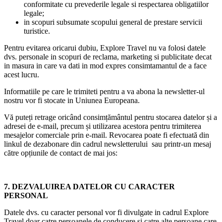
conformitate cu prevederile legale si respectarea obligatiilor
legale;
in scopuri subsumate scopului general de prestare servicii
turistice.
Pentru evitarea oricarui dubiu, Explore Travel nu va folosi datele
dvs. personale in scopuri de reclama, marketing si publicitate decat
in masura in care va dati in mod expres consimtamantul de a face
acest lucru.
Informatiile pe care le trimiteti pentru a va abona la newsletter-ul
nostru vor fi stocate in Uniunea Europeana.
Vă puteți retrage oricând consimțământul pentru stocarea datelor și a
adresei de e-mail, precum și utilizarea acestora pentru trimiterea
mesajelor comerciale prin e-mail. Revocarea poate fi efectuată din
linkul de dezabonare din cadrul newsletterului sau printr-un mesaj
către opțiunile de contact de mai jos:
7. DEZVALUIREA DATELOR CU CARACTER
PERSONAL
Datele dvs. cu caracter personal vor fi divulgate in cadrul Explore
Travel doar catre persoanele de conducere si catre alte persoane care