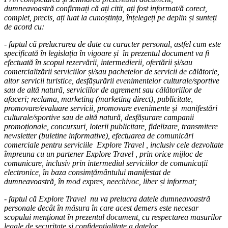
dumneavoastră confirmați că ați citit, ați fost informat/ă corect,
complet, precis, ați luat la cunoștința, înțelegeți pe deplin și sunteți
de acord cu:
- faptul că prelucrarea de date cu caracter personal, astfel cum este
specificată în legislația în vigoare și în prezentul document va fi
efectuată în scopul rezervării, intermedierii, ofertării și/sau
comercializării serviciilor și/sau pachetelor de servicii de călătorie,
altor servicii turistice, desfășurării evenimentelor culturale/sportive
sau de altă natură, serviciilor de agrement sau călătoriilor de
afaceri;
reclama, marketing (marketing direct), publicitate,
promovare/evaluare servicii, promovare evenimente și manifestări
culturale/sportive sau de altă natură, desfășurare campanii
promoționale, concursuri, loterii publicitare, fidelizare, transmitere
newsletter (buletine informative), efectuarea de comunicări
comerciale pentru serviciile Explore Travel ,
inclusiv cele dezvoltate
împreuna cu un partener Explore Travel , prin orice mijloc de
comunicare, inclusiv prin intermediul serviciilor de comunicații
electronice, în baza consimțământului manifestat de
dumneavoastră, în mod expres, neechivoc, liber și informat;
- faptul că Explore Travel nu va prelucra datele dumneavoastră
personale decât în măsura în care acest demers este necesar
scopului menționat în prezentul document, cu respectarea masurilor
legale de securitate și confidențialitate a datelor.