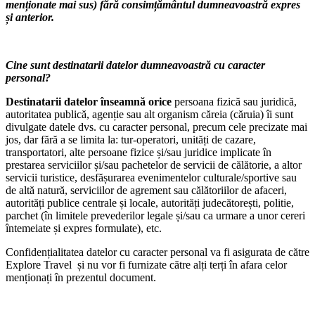
menționate mai sus) fără consimțământul dumneavoastră expres
și anterior.
Cine sunt destinatarii datelor dumneavoastră cu caracter
personal?
Destinatarii datelor înseamnă orice
persoana fizică sau juridică,
autoritatea publică, agenție sau alt organism căreia (căruia) îi sunt
divulgate datele dvs. cu caracter personal, precum cele precizate mai
jos, dar fără a se limita la:
tur-operatori, unități de cazare,
transportatori, alte persoane fizice și/sau juridice implicate în
prestarea serviciilor și/sau pachetelor de servicii de călătorie, a altor
servicii turistice, desfășurarea evenimentelor culturale/sportive sau
de altă natură, serviciilor de agrement sau călătoriilor de afaceri,
autorități publice centrale și locale, autorități judecătorești, politie,
parchet (în limitele prevederilor legale și/sau ca urmare a unor cereri
întemeiate și expres formulate), etc.
Confidențialitatea datelor cu caracter personal va fi asigurata de către
Explore Travel și nu vor fi furnizate către alți terți în afara celor
menționați în prezentul document.