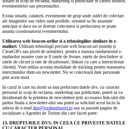
afisarii in scop de reclama, marketing si publicitate in cadrul sediilor,
evenimentelor sau prezentarilor.
Exista situatii, calatorii, evenimente de grup unde astfel de colectari
ale imaginilor sau video sunt posibile, urmand sa fie anuntate
anticipat si daca nu se doreste colectarea si prelucrarea se poate
anunta coordonatorul evenimentului.
Utilizarea web beacon-urilor si a tehnologiilor similare in e-
mailuri
. Utilizam tehnologii precum web beacon-uri (numiți și
ClearGIFs sau pixeli de urmărire) pentru a masura randamentul e-
mailurilor noastre cum ar fi ratele de livrare, ratele de deschidere si
ratele de clicuri si rate de dezabonare, linkuri cu care a interactionat
clientul. Vom utiliza aceasta modaliate de tracking pentru masurarea
interctiunilor dintr-un newsletter. Nu se colectează date personale
prin acest mod.
In cazul in care nu doriti sa mai prelucram datele dvs. cu caracter
personal in scop de reclama, marketing sau publicitate, puteti sa va
dezabonati de la primirea de newslettere prin accesarea link-ului din
partea finala a newsletter-ului sau puteti sa solicitati acest lucru la
adresa de e-mail
dpo@exploretravel.ro
sau sa parasiti pagina de
socializare a Agentiei de Turism din care faceti parte.
13. DREPTURILE DVS. IN CEEA CE PRIVESTE DATELE
CU CARACTER PERSONAL