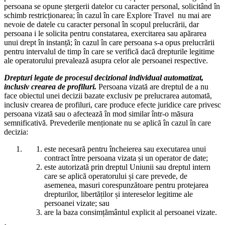
persoana se opune ștergerii datelor cu caracter personal, solicitând în
schimb restricționarea; în cazul în care Explore Travel
nu mai are
nevoie de datele cu caracter personal în scopul prelucrării, dar
persoana i le solicita pentru constatarea, exercitarea sau apărarea
unui drept în instanță; în cazul în care persoana s-a opus prelucrării
pentru intervalul de timp în care se verifică dacă drepturile legitime
ale operatorului prevalează asupra celor ale persoanei respective.
Drepturi legate de procesul decizional individual automatizat,
inclusiv crearea de profiluri.
Persoana vizată are dreptul de a nu
face obiectul unei decizii bazate exclusiv pe prelucrarea automată,
inclusiv crearea de profiluri, care produce efecte juridice care privesc
persoana vizată sau o afectează în mod similar într-o măsura
semnificativă. Prevederile menționate nu se aplică în cazul în care
decizia:
este necesară pentru încheierea sau executarea unui
contract între persoana vizata și un operator de date;
este autorizată prin dreptul Uniunii sau dreptul intern
care se aplică operatorului și care prevede, de
asemenea, masuri corespunzătoare pentru protejarea
drepturilor, libertăților și intereselor legitime ale
persoanei vizate; sau
are la baza consimțământul explicit al persoanei vizate.