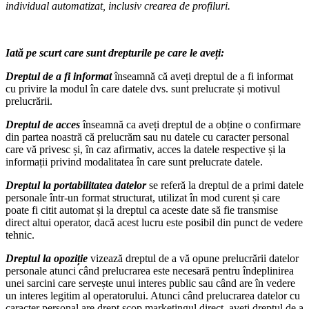
individual automatizat, inclusiv crearea de profiluri.
Iată pe scurt care sunt drepturile pe care le aveți:
Dreptul de a fi informat
înseamnă că aveți dreptul de a fi informat
cu privire la modul în care datele dvs. sunt prelucrate și motivul
prelucrării.
Dreptul de acces
înseamnă ca aveți dreptul de a obține o confirmare
din partea noastră că prelucrăm sau nu datele cu caracter personal
care vă privesc și, în caz afirmativ, acces la datele respective și la
informații privind modalitatea în care sunt prelucrate datele.
Dreptul la portabilitatea datelor
se referă la dreptul de a primi datele
personale într-un format structurat, utilizat în mod curent și care
poate fi citit automat și la dreptul ca aceste date să fie transmise
direct altui operator, dacă acest lucru este posibil din punct de vedere
tehnic.
Dreptul la opoziție
vizează dreptul de a vă opune prelucrării datelor
personale atunci când prelucrarea este necesară pentru îndeplinirea
unei sarcini care servește unui interes public sau când are în vedere
un interes legitim al operatorului. Atunci când prelucrarea datelor cu
caracter personal are drept scop marketingul direct, aveți dreptul de a