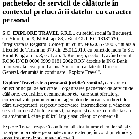
pachetelor de servicii de călătorie în
contextul prelucrării datelor cu caracter
personal
S.C. EXPLORE TRAVEL S.R.L.
, cu sediul social în București,
str. Virtuții, nr. 9, Bl R4, ap. 88, având CUI: RO 18185530,
înregistrată la Registrul Comerțului cu nr. J40/20357/2005, titulară a
Licenţei de Turism nr. 870 din 25.01.2019, cu punct de lucru în Str.
Ermil Pangratti nr. 3, et. 1, ap. 4, București, sector 1, având contul
RO86 INGB 0000 9999 0181 2002 RON deschis la ING Bank,
reprezentată legal prin Liliana Simion în calitate de Director
General, denumită în continuare "Explore Travel".
Explore Travel este o persoană juridică română,
care are ca
obiect principal de activitate – organizarea pachetelor de servicii de
călătorie, excursiilor, evenimentelor etc. care sunt ofertate și
comercializate prin intermediul agențiilor de turism sau direct de
către tur-operatori, respectiv rezervarea, intermedierea și vânzarea
serviciilor de călătorie, excursii, transport și cazare, cu ridicata sau
cu amănuntul, către publicul larg și/sau clienților comerciali.
Explore Travel respectă confidențialitatea tuturor clienților săi și va
trata/prelucra datele personale cu mare atenție, în condiții tehnice și
organizatorice de securitate adecvată.