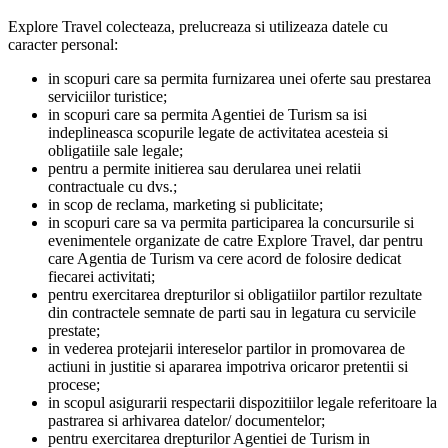
Explore Travel colecteaza, prelucreaza si utilizeaza datele cu
caracter personal:
in scopuri care sa permita furnizarea unei oferte sau prestarea
serviciilor turistice;
in scopuri care sa permita Agentiei de Turism sa isi
indeplineasca scopurile legate de activitatea acesteia si
obligatiile sale legale;
pentru a permite initierea sau derularea unei relatii
contractuale cu dvs.;
in scop de reclama, marketing si publicitate;
in scopuri care sa va permita participarea la concursurile si
evenimentele organizate de catre Explore Travel, dar pentru
care Agentia de Turism va cere acord de folosire dedicat
fiecarei activitati;
pentru exercitarea drepturilor si obligatiilor partilor rezultate
din contractele semnate de parti sau in legatura cu servicile
prestate;
in vederea protejarii intereselor partilor in promovarea de
actiuni in justitie si apararea impotriva oricaror pretentii si
procese;
in scopul asigurarii respectarii dispozitiilor legale referitoare la
pastrarea si arhivarea datelor/ documentelor;
pentru exercitarea drepturilor Agentiei de Turism in