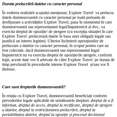
Durata prelucrării datelor cu caracter personal
În vederea realizării scopului menționat, Explore Travel va prelucra
datele dumneavoastră cu caracter personal pe toată perioada de
desfășurare a activităților Explore Travel, pana în momentul în care
dumneavoastră sau reprezentantul legal/împuternicit al dvs., va
exercita dreptul de opoziție/ de ștergere (cu excepția situației în care
Explore Travel prelucrează datele în baza unei obligații legale sau
justifică un interes legitim). Ulterior încheierii operațiunilor de
prelucrare a datelor cu caracter personal, în scopul pentru care au
fost colectate, dacă dumneavoastră sau reprezentantul legal/
împuternicit nu va exercita dreptul de opoziție/de ștergere, conform
legii, aceste date vor fi arhivate de către Explore Travel pe durata de
timp prevăzută în procedurile interne Explore Travel și/sau vor fi
distruse.
Care sunt drepturile dumneavoastră?
În relația cu Explore Travel, dumneavoastră beneficiați conform
prevederilor legale aplicabile de următoarele drepturi:
dreptul de a fi
informat, dreptul de acces, dreptul la rectificare, dreptul de ștergere
a datelor, dreptul la restricționarea prelucrării, dreptul la
portabilitatea datelor, dreptul la opoziție și procesul decizional