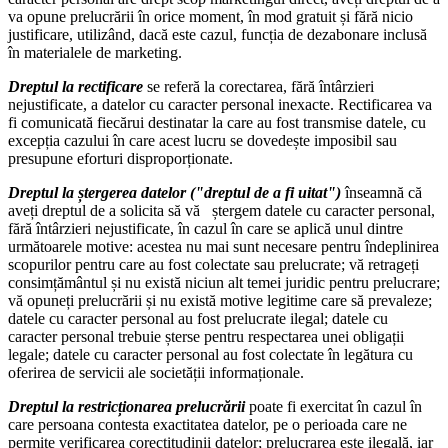
va opune prelucrării în orice moment, în mod gratuit și fără nicio
justificare, utilizând, dacă este cazul, funcția de dezabonare inclusă
în materialele de marketing.
Dreptul la rectificare
se referă la corectarea, fără întârzieri
nejustificate, a datelor cu caracter personal inexacte. Rectificarea va
fi comunicată fiecărui destinatar la care au fost transmise datele, cu
excepția cazului în care acest lucru se dovedește imposibil sau
presupune eforturi disproporționate.
Dreptul la ștergerea datelor ("dreptul de a fi uitat")
înseamnă că
aveți dreptul de a solicita să vă ștergem datele cu caracter personal,
fără întârzieri nejustificate, în cazul în care se aplică unul dintre
următoarele motive: acestea nu mai sunt necesare pentru îndeplinirea
scopurilor pentru care au fost colectate sau prelucrate; vă retrageți
consimțământul și nu există niciun alt temei juridic pentru prelucrare;
vă opuneți prelucrării și nu există motive legitime care să prevaleze;
datele cu caracter personal au fost prelucrate ilegal; datele cu
caracter personal trebuie șterse pentru respectarea unei obligații
legale; datele cu caracter personal au fost colectate în legătura cu
oferirea de servicii ale societății informaționale.
Dreptul la restricționarea prelucrării
poate fi exercitat în cazul în
care persoana contesta exactitatea datelor, pe o perioada care ne
permite verificarea corectitudinii datelor; prelucrarea este ilegală, iar